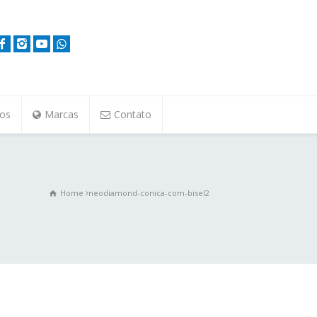
tos
Marcas
Contato
Home
neodiamond-conica-com-bisel2