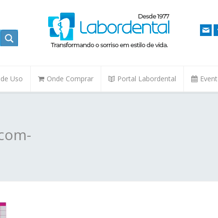
. de Uso
Onde Comprar
Portal Labordental
Even
com-