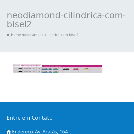
neodiamond-cilindrica-com-
bisel2
Home
neodiamond-cilindrica-com-bisel2
Entre em Contato
Endereço: Av. Aratãs, 164