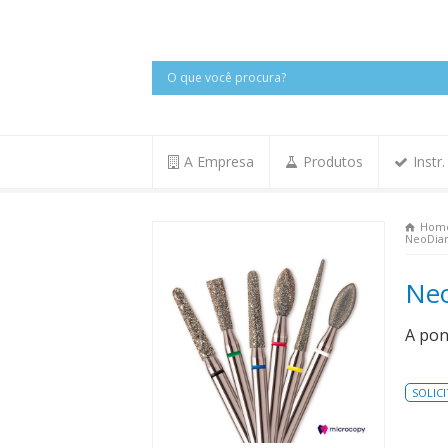
A Empresa
Produtos
Instr
Hom
NeoDia
Ne
A pon
SOLIC