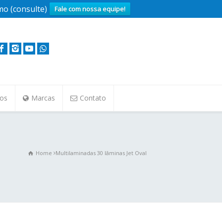
o (consulte)
Fale com nossa equipe!
tos
Marcas
Contato
Home
Multilaminadas 30 lâminas Jet Oval