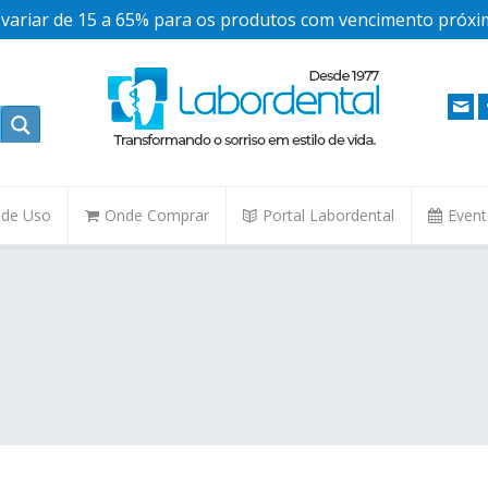
ariar de 15 a 65% para os produtos com vencimento próxim
. de Uso
Onde Comprar
Portal Labordental
Even