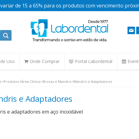
ariar de 15 a 65% para os produtos com vencimento próxim
. de Uso
Onde Comprar
Portal Labordental
Even
e
Produtos
Área Clínica
Brocas e Mandris
Mandris e Adaptadores
dris e Adaptadores
is e adaptadores em aço inoxidável