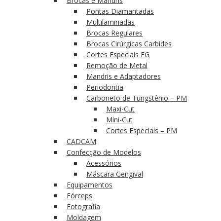
Brocas e Mandris
Pontas Diamantadas
Multilaminadas
Brocas Regulares
Brocas Cirúrgicas Carbides
Cortes Especiais FG
Remoção de Metal
Mandris e Adaptadores
Periodontia
Carboneto de Tungstênio – PM
Maxi-Cut
Mini-Cut
Cortes Especiais – PM
CADCAM
Confecção de Modelos
Acessórios
Máscara Gengival
Equipamentos
Fórceps
Fotografia
Moldagem