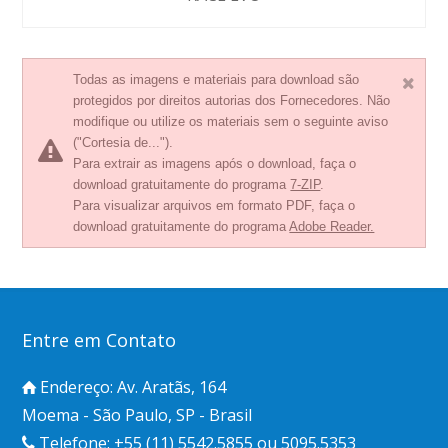
Todas as imagens e materiais para download são
protegidos por direitos autorias dos Fornecedores. Não
modifique ou utilize os materiais sem o seguinte aviso
("Cortesia de...").
Para extrair as imagens após o download, faça o
download gratuitamente do programa
7-ZIP
.
Para visualizar arquivos em formato PDF, faça o
download gratuitamente do programa
Adobe Reader.
Entre em Contato
Endereço: Av. Aratãs, 164
Moema - São Paulo, SP - Brasil
Telefone: +55 (11) 5542.5855 ou 5095.5353