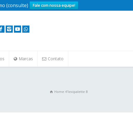
o (consulte)
Fale com nossa equipe!
tos
Marcas
Contato
Home
Flexipalette B