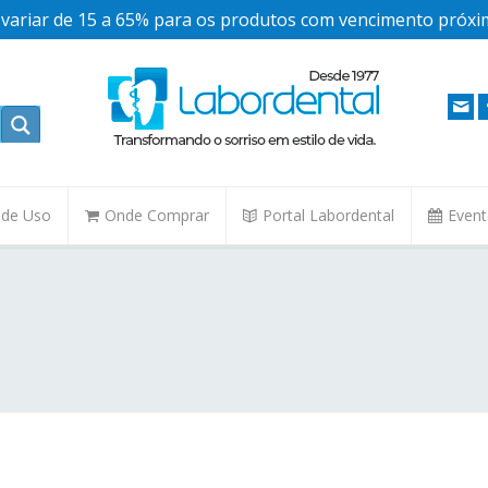
ariar de 15 a 65% para os produtos com vencimento próxim
. de Uso
Onde Comprar
Portal Labordental
Even