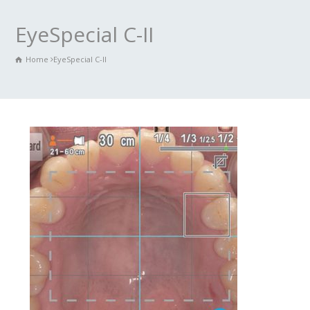
EyeSpecial C-II
Home
EyeSpecial C-II