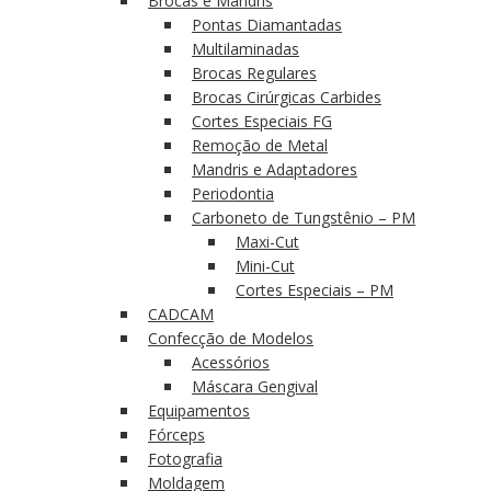
Brocas e Mandris
Pontas Diamantadas
Multilaminadas
Brocas Regulares
Brocas Cirúrgicas Carbides
Cortes Especiais FG
Remoção de Metal
Mandris e Adaptadores
Periodontia
Carboneto de Tungstênio – PM
Maxi-Cut
Mini-Cut
Cortes Especiais – PM
CADCAM
Confecção de Modelos
Acessórios
Máscara Gengival
Equipamentos
Fórceps
Fotografia
Moldagem