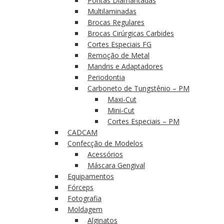
Pontas Diamantadas
Multilaminadas
Brocas Regulares
Brocas Cirúrgicas Carbides
Cortes Especiais FG
Remoção de Metal
Mandris e Adaptadores
Periodontia
Carboneto de Tungstênio – PM
Maxi-Cut
Mini-Cut
Cortes Especiais – PM
CADCAM
Confecção de Modelos
Acessórios
Máscara Gengival
Equipamentos
Fórceps
Fotografia
Moldagem
Alginatos