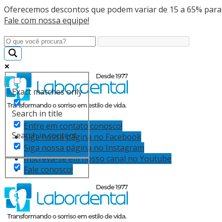
Oferecemos descontos que podem variar de 15 a 65% para
Fale com nossa equipe!
Exact matches only
Search in title
Entre em contato conosco!
Search in content
Siga nossa página no Facebook
Siga nossa página no Instagram
Inscreva-se em nosso canal no Youtube
Fale conosco!