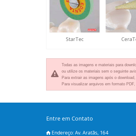
StarTec
CeraT
Todas as imagens e materiais para downlo
ou utilize os materiais sem o seguinte avis
Para extrair as imagens após o download
Para visualizar arquivos em formato PDF,
Entre em Contato
Endereço: Av. Aratãs, 164