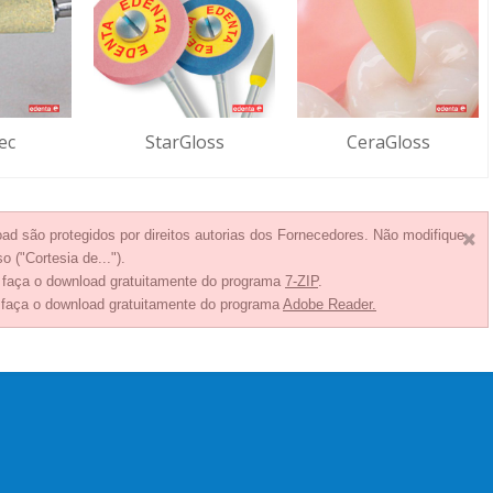
ec
StarGloss
CeraGloss
ad são protegidos por direitos autorias dos Fornecedores. Não modifique
o ("Cortesia de...").
, faça o download gratuitamente do programa
7-ZIP
.
 faça o download gratuitamente do programa
Adobe Reader.