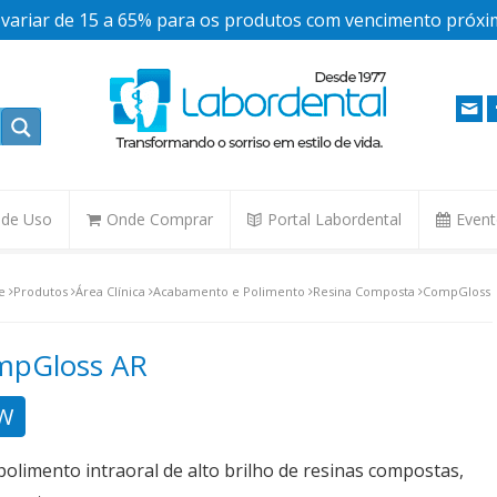
ariar de 15 a 65% para os produtos com vencimento próxim
. de Uso
Onde Comprar
Portal Labordental
Even
e
Produtos
Área Clínica
Acabamento e Polimento
Resina Composta
CompGloss
mpGloss AR
W
polimento intraoral de alto brilho de resinas compostas,