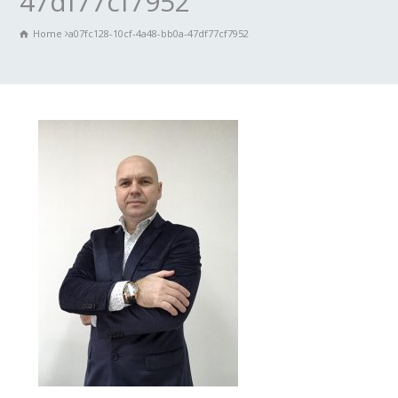
47df77cf7952
Home
a07fc128-10cf-4a48-bb0a-47df77cf7952