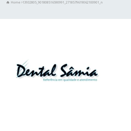
Home
13932805_901808516590991_2718579619062100901_n