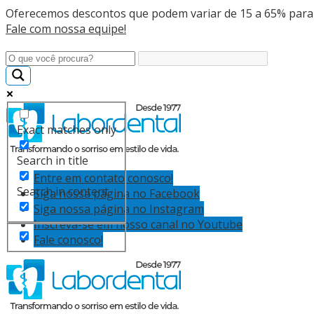
Oferecemos descontos que podem variar de 15 a 65% para
Fale com nossa equipe!
Exact matches only
Search in title
Entre em contato conosco!
Search in content
Siga nossa página no Facebook
Siga nossa página no Instagram
Inscreva-se em nosso canal no Youtube
Fale conosco!