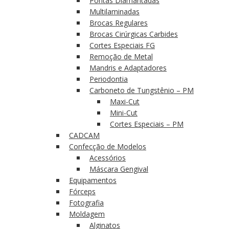
Pontas Diamantadas
Multilaminadas
Brocas Regulares
Brocas Cirúrgicas Carbides
Cortes Especiais FG
Remoção de Metal
Mandris e Adaptadores
Periodontia
Carboneto de Tungstênio – PM
Maxi-Cut
Mini-Cut
Cortes Especiais – PM
CADCAM
Confecção de Modelos
Acessórios
Máscara Gengival
Equipamentos
Fórceps
Fotografia
Moldagem
Alginatos