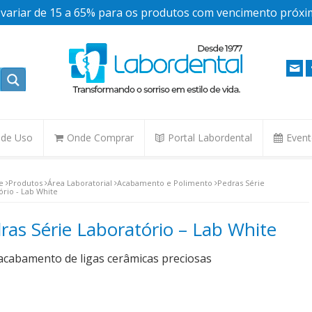
ariar de 15 a 65% para os produtos com vencimento próxim
. de Uso
Onde Comprar
Portal Labordental
Even
e
Produtos
Área Laboratorial
Acabamento e Polimento
Pedras Série
ório - Lab White
ras Série Laboratório – Lab White
acabamento de ligas cerâmicas preciosas