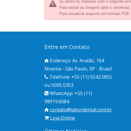
ou utilize os materiais sem o seguinte avis
Para extrair as imagens após o download
Para visualizar arquivos em formato PDF,
Entre em Contato
Endereço: Av. Aratãs, 164
Moema - São Paulo, SP - Brasil
Telefone: +55 (11) 5542.5855
ou 5095.5353
WhatsApp: +55 (11)
98919.6084
contato@labordental.com.br
Loja Online