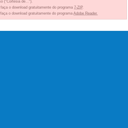
o ("Cortesia de...").
, faça o download gratuitamente do programa
7-ZIP
.
 faça o download gratuitamente do programa
Adobe Reader.