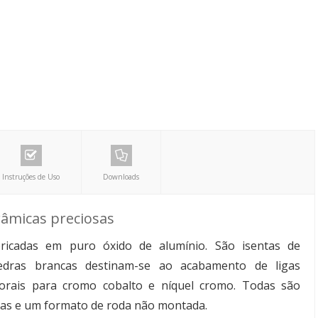
Instruções de Uso
Downloads
râmicas preciosas
icadas em puro óxido de alumínio. São isentas de
edras brancas destinam-se ao acabamento de ligas
corais para cromo cobalto e níquel cromo. Todas são
das e um formato de roda não montada.