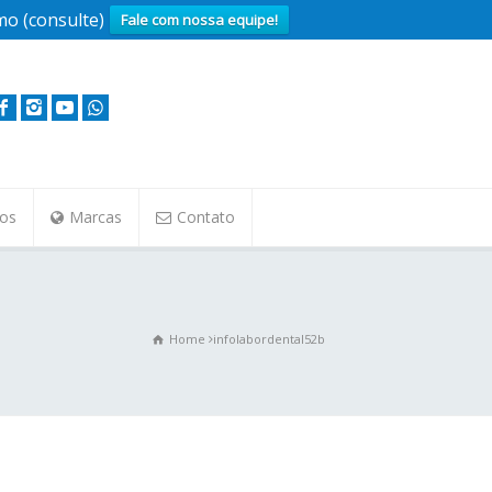
o (consulte)
Fale com nossa equipe!
tos
Marcas
Contato
Home
infolabordental52b