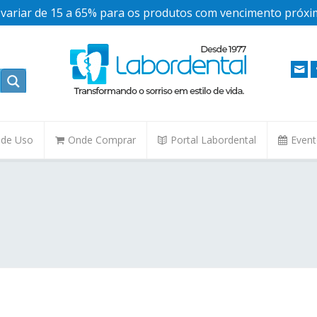
ariar de 15 a 65% para os produtos com vencimento próxim
. de Uso
Onde Comprar
Portal Labordental
Even