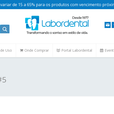
ariar de 15 a 65% para os produtos com vencimento próxim
. de Uso
Onde Comprar
Portal Labordental
Even
#5