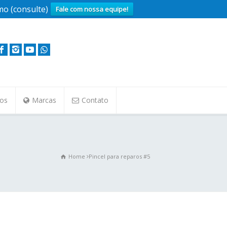
o (consulte)
Fale com nossa equipe!
tos
Marcas
Contato
Home
Pincel para reparos #5